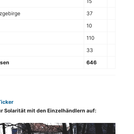
15
zgebirge
37
10
110
33
hsen
646
Ticker
 Solarität mit den Einzelhändlern auf: