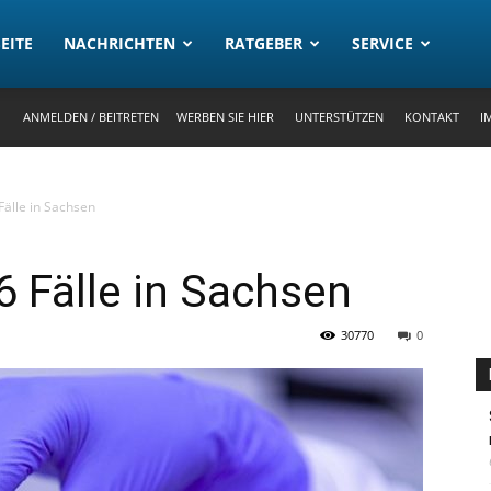
rtal
EITE
NACHRICHTEN
RATGEBER
SERVICE
ANMELDEN / BEITRETEN
WERBEN SIE HIER
UNTERSTÜTZEN
KONTAKT
I
Fälle in Sachsen
6 Fälle in Sachsen
30770
0