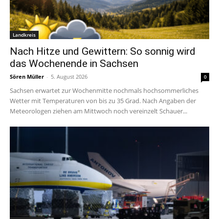
Landkreis
Nach Hitze und Gewittern: So sonnig wird
das Wochenende in Sachsen
Sören Müller
-
5. August 2026
0
Sachsen erwartet zur Wochenmitte nochmals hochsommerliches
Wetter mit Temperaturen von bis zu 35 Grad. Nach Angaben der
Meteorologen ziehen am Mittwoch noch vereinzelt Schauer...