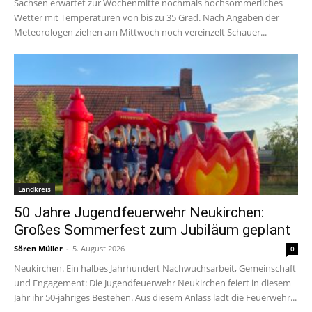
Sachsen erwartet zur Wochenmitte nochmals hochsommerliches
Wetter mit Temperaturen von bis zu 35 Grad. Nach Angaben der
Meteorologen ziehen am Mittwoch noch vereinzelt Schauer...
Landkreis
50 Jahre Jugendfeuerwehr Neukirchen:
Großes Sommerfest zum Jubiläum geplant
Sören Müller
-
5. August 2026
0
Neukirchen. Ein halbes Jahrhundert Nachwuchsarbeit, Gemeinschaft
und Engagement: Die Jugendfeuerwehr Neukirchen feiert in diesem
Jahr ihr 50-jähriges Bestehen. Aus diesem Anlass lädt die Feuerwehr...