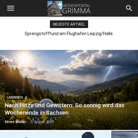
NEUESTE ARTIKEL
Sprengstofffund am Flughafen Leipzig/Halle:
Generalstaatsanwaltschaft und LKA übernehmen Ermittlungen
LANDKREIS
Nach Hitze und Gewittern: So sonnig wird das
Wochenende in Sachsen
Sören Müller
-
5. August 2026