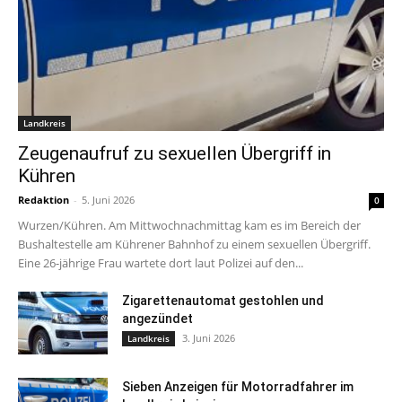
Landkreis
Zeugenaufruf zu sexuellen Übergriff in
Kühren
Redaktion
-
5. Juni 2026
0
Wurzen/Kühren. Am Mittwochnachmittag kam es im Bereich der
Bushaltestelle am Kührener Bahnhof zu einem sexuellen Übergriff.
Eine 26-jährige Frau wartete dort laut Polizei auf den...
Zigarettenautomat gestohlen und
angezündet
3. Juni 2026
Landkreis
Sieben Anzeigen für Motorradfahrer im