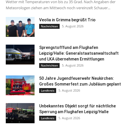
Wetter mit Temperaturen von bis zu 35 Grad. Nach Angaben der
Meteorologen ziehen am Mittwoch noch vereinzelt Schauer...
Veolia in Grimma begrüßt Trio
5. August 2026
Nachrichten
Sprengstofffund am Flughafen
Leipzig/Halle: Generalstaatsanwaltschaft
und LKA übernehmen Ermittlungen
5. August 2026
Nachrichten
50 Jahre Jugendfeuerwehr Neukirchen:
Großes Sommerfest zum Jubiläum geplant
5. August 2026
Landkreis
Unbekanntes Objekt sorgt für nächtliche
Sperrung am Flughafen Leipzig/Halle
5. August 2026
Landkreis