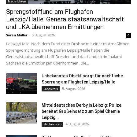
Nachrichten
Sprengstofffund am Flughafen
Leipzig/Halle: Generalstaatsanwaltschaft
und LKA übernehmen Ermittlungen
Sören Müller
-
5. August 2026
0
Leipzig/Halle. Nach dem Fund einer Drohne mit einer mutmaßlichen
Sprengvorrichtung am Flughafen Leipzig/Halle haben die
Generalstaatsanwaltschaft Dresden und das Landeskriminalamt
Sachsen die Ermittlungen übernommen. Die...
Unbekanntes Objekt sorgt für nächtliche
Sperrung am Flughafen Leipzig/Halle
5. August 2026
Landkreis
Mitteldeutsches Derby in Leipzig: Polizei
bereitet Großeinsatz zum Spiel Chemie
Leipzig...
4. August 2026
Nachrichten