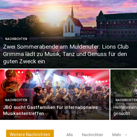
NACHRICHTEN
Zwei Sommerabende am Muldenufer: Lions Club
Grimma lädt zu Musik, Tanz und Genuss für den
guten Zweck ein
NACHRICHTEN
NACHRICHTE
JBO sucht Gastfamilien für internationales
Helferinnen
Musikantentreffen
gesucht
Weitere Nachrichten
Alle
Nachrichten
Mehr