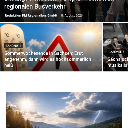
regionalen Busverkehr
Redaktion PM Regionalbus GmbH
-
8. August 2026
LANDKREIS
LANDKREIS
Sommerwochenende in Sachsen: Erst
angenehm, dann wird es hochsommerlich
Sächsisch
heiß
musikali