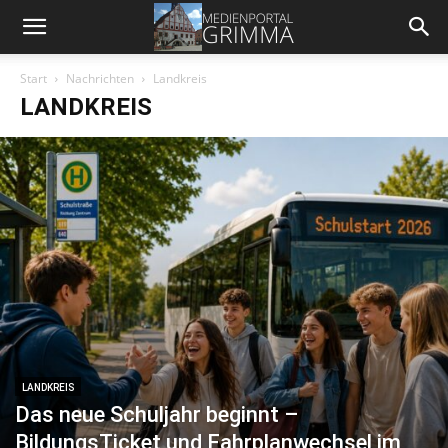
Start
Nachrichten
Landkreis
LANDKREIS
LANDKREIS
Das neue Schuljahr beginnt –
BildungsTicket und Fahrplanwechsel im