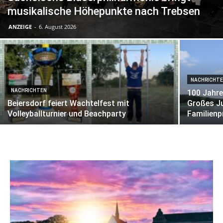
musikalische Höhepunkte nach Trebsen
ANZEIGE
-
6. August 2026
NACHRICHT
NACHRICHTEN
100 Jahr
Beiersdorf feiert Wachtelfest mit
Großes Ju
Volleyballturnier und Beachparty
Familien