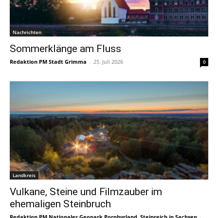
Nachrichten
Sommerklänge am Fluss
Redaktion PM Stadt Grimma
-
25. Juli 2026
0
Landkreis
Vulkane, Steine und Filmzauber im
ehemaligen Steinbruch
Redaktion PM Nationaler Geopark Porphyrland. Steinreich in Sachsen
-