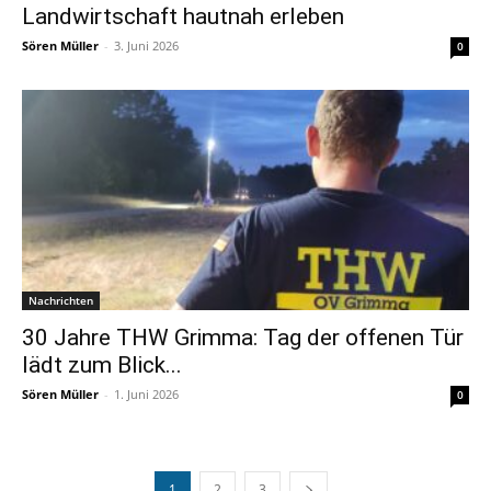
Landwirtschaft hautnah erleben
Sören Müller
-
3. Juni 2026
0
Nachrichten
30 Jahre THW Grimma: Tag der offenen Tür
lädt zum Blick...
Sören Müller
-
1. Juni 2026
0
1
2
3