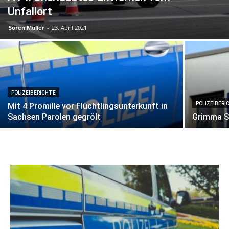
Unfallort
Sören Müller
-
23. April 2021
POLIZEIBERICHTE
POLIZEIBERI
Mit 4 Promille vor Flüchtlingsunterkunft in
Sachsen Parolen gegrölt
Grimma S