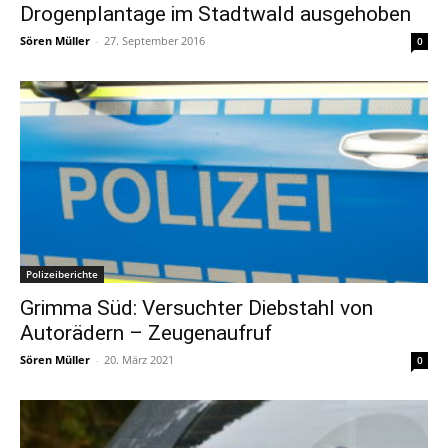
Drogenplantage im Stadtwald ausgehoben
Sören Müller
-
27. September 2016
0
Polizeiberichte
Grimma Süd: Versuchter Diebstahl von
Autorädern – Zeugenaufruf
Sören Müller
-
20. März 2021
0