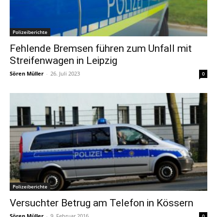
Polizeiberichte
Fehlende Bremsen führen zum Unfall mit
Streifenwagen in Leipzig
Sören Müller
-
26. Juli 2023
0
Polizeiberichte
Versuchter Betrug am Telefon in Kössern
Sören Müller
-
9. Februar 2016
0