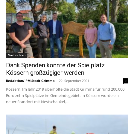
Nachrichten
Dank Spenden konnte der Spielplatz
Kössern großzügiger werden
Redaktion/ PM Stadt Grimma
-
22. September 2021
0
Kössern. Im Jahr 2019 überholte die Stadt Grimma für rund 200.000
Euro zehn Spielplätze im Gemeindegebiet. In Kössern wurde ein
neuer Standort mit Nestschaukel,...