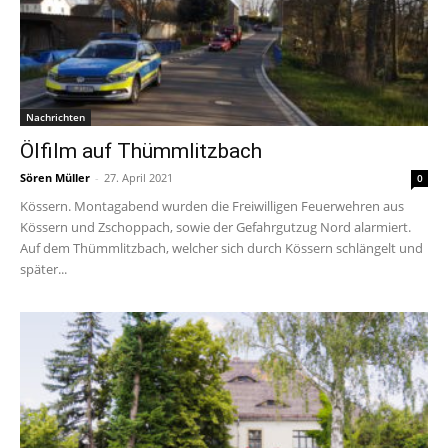
Nachrichten
Ölfilm auf Thümmlitzbach
Sören Müller
-
27. April 2021
0
Kössern. Montagabend wurden die Freiwilligen Feuerwehren aus
Kössern und Zschoppach, sowie der Gefahrgutzug Nord alarmiert.
Auf dem Thümmlitzbach, welcher sich durch Kössern schlängelt und
später...