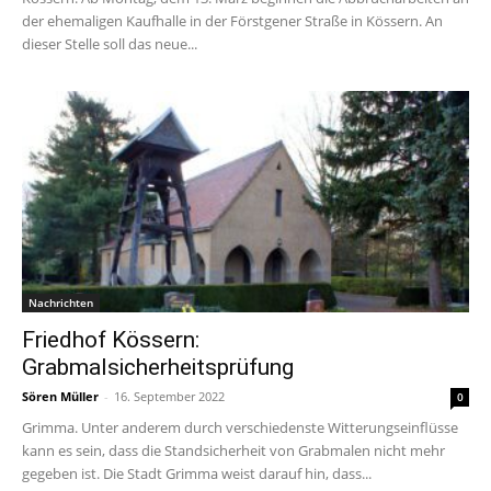
der ehemaligen Kaufhalle in der Förstgener Straße in Kössern. An
dieser Stelle soll das neue...
Nachrichten
Friedhof Kössern:
Grabmalsicherheitsprüfung
Sören Müller
-
16. September 2022
0
Grimma. Unter anderem durch verschiedenste Witterungseinflüsse
kann es sein, dass die Standsicherheit von Grabmalen nicht mehr
gegeben ist. Die Stadt Grimma weist darauf hin, dass...