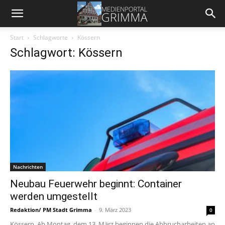
Start
Schlagworte
Kössern
Schlagwort: Kössern
Nachrichten
Neubau Feuerwehr beginnt: Container
werden umgestellt
Redaktion/ PM Stadt Grimma
-
9. März 2023
0
Kössern. Ab Montag, dem 13. März beginnen die Abbrucharbeiten an