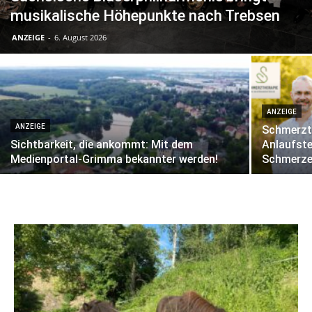
musikalische Höhepunkte nach Trebsen
ANZEIGE
-
6. August 2026
ANZEIGE
ANZEIGE
Schmerzt
Sichtbarkeit, die ankommt: Mit dem
Anlaufste
Medienportal-Grimma bekannter werden!
Schmerze