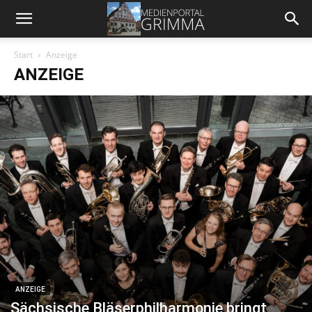
Start
Anzeige
ANZEIGE
ANZEIGE
Sächsische Bläserphilharmonie bringt