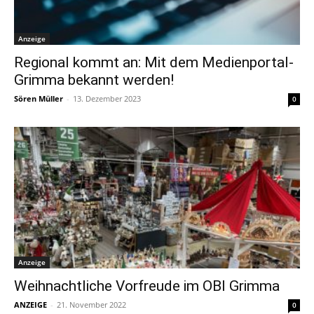
Anzeige
Regional kommt an: Mit dem Medienportal-
Grimma bekannt werden!
Sören Müller
-
13. Dezember 2023
0
Anzeige
Weihnachtliche Vorfreude im OBI Grimma
ANZEIGE
-
21. November 2022
0