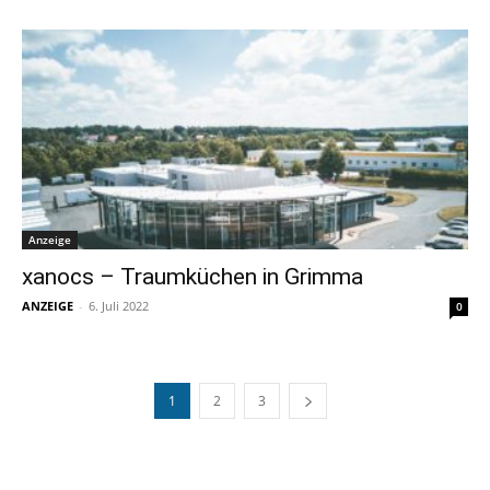
Anzeige
xanocs – Traumküchen in Grimma
ANZEIGE
-
6. Juli 2022
0
1
2
3