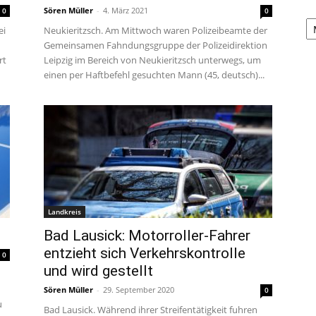
Sören Müller
-
4. März 2021
0
0
A
ei
Neukieritzsch. Am Mittwoch waren Polizeibeamte der
Gemeinsamen Fahndungsgruppe der Polizeidirektion
rt
Leipzig im Bereich von Neukieritzsch unterwegs, um
einen per Haftbefehl gesuchten Mann (45, deutsch)...
Landkreis
Bad Lausick: Motorroller-Fahrer
entzieht sich Verkehrskontrolle
0
und wird gestellt
n
Sören Müller
-
29. September 2020
0
u
Bad Lausick. Während ihrer Streifentätigkeit fuhren