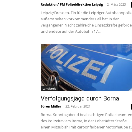
Redaktion/ PM Polizeidirektion Leipzig
-
2. März 2023
Leipzig/Dresden. Ein für die Leipziger Autobahnpoliz
äußerst selten vorkommender Fall hat in der
vergangenen Nacht zahlreiche Einsatzkräfte geforde
und endete auf der Autobahn 17...
Landkreis
Verfolgungsjagd durch Borna
Sören Müller
-
22. Februar 2021
Borna. Sonntagabend beabsichtigen Polizeibeamte
des Polizeireviers Borna, in der Lobstädter Straße
einen Mitsubishi mit carbonfarbener Motorhaube z