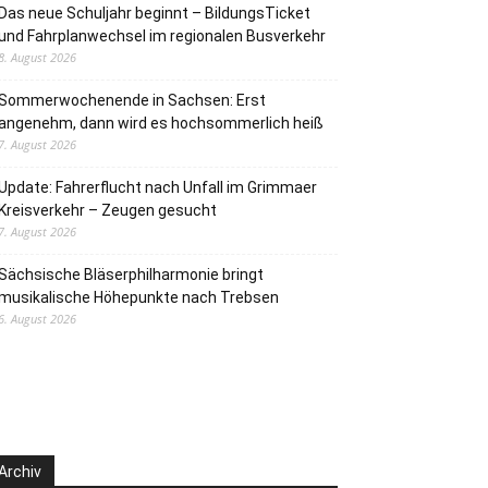
Das neue Schuljahr beginnt – BildungsTicket
und Fahrplanwechsel im regionalen Busverkehr
8. August 2026
Sommerwochenende in Sachsen: Erst
angenehm, dann wird es hochsommerlich heiß
7. August 2026
Update: Fahrerflucht nach Unfall im Grimmaer
Kreisverkehr – Zeugen gesucht
7. August 2026
Sächsische Bläserphilharmonie bringt
musikalische Höhepunkte nach Trebsen
6. August 2026
Archiv