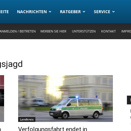
rtal
EITE
NACHRICHTEN
RATGEBER
SERVICE
ANMELDEN / BEITRETEN
WERBEN SIE HIER
UNTERSTÜTZEN
KONTAKT
IMPR
gsjagd
Landkreis
n
Verfolgungsfahrt endet in