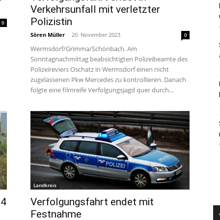
Verkehrsunfall mit verletzter
Polizistin
0
Sören Müller
-
20. November 2023
0
Wermsdorf/Grimma/Schönbach. Am
Sonntagnachmittag beabsichtigten Polizeibeamte des
Polizeireviers Oschatz in Wermsdorf einen nicht
zugelassenen Pkw Mercedes zu kontrollieren. Danach
folgte eine filmreife Verfolgungsjagd quer durch...
Landkreis
A4
Verfolgungsfahrt endet mit
Festnahme