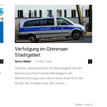
Nachrichten
Verfolgung im Grimmaer
Stadtgebiet
Sören Müller
-
19. März 2020
0
0
Grimma. Während ihrer Streifentätigkeit fiel der
r
Besatzung eines Funkstreifenwagens am
Mittwochmorgen ein Fahrer eines Audi A6 in der
Straße des Friedens auf, der seinen...
Seite 1 von 3