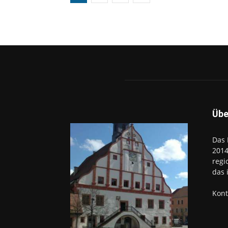
Übe
Das 
2014
regi
das 
Kont