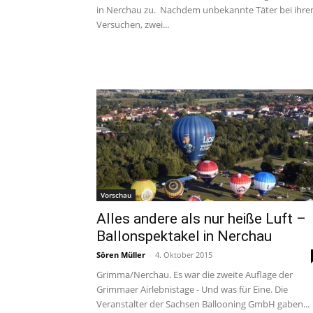
in Nerchau zu. Nachdem unbekannte Täter bei ihre
Versuchen, zwei...
Vorschau
Alles andere als nur heiße Luft –
Ballonspektakel in Nerchau
Sören Müller
-
4. Oktober 2015
Grimma/Nerchau. Es war die zweite Auflage der
Grimmaer Airlebnistage - Und was für Eine. Die
Veranstalter der Sachsen Ballooning GmbH gaben...