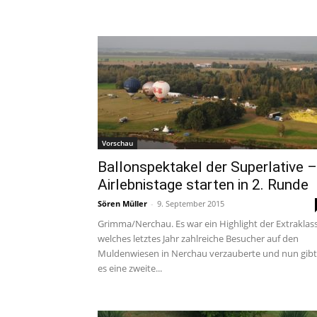
Vorschau
Ballonspektakel der Superlative –
Airlebnistage starten in 2. Runde
Sören Müller
-
9. September 2015
Grimma/Nerchau. Es war ein Highlight der Extraklas
welches letztes Jahr zahlreiche Besucher auf den
Muldenwiesen in Nerchau verzauberte und nun gibt
es eine zweite...