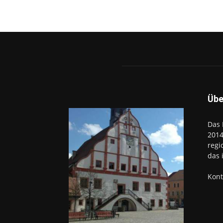
Übe
Das 
2014
regi
das 
Kont