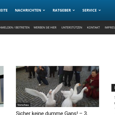
rtal
EITE
NACHRICHTEN
RATGEBER
SERVICE
NMELDEN / BEITRETEN
WERBEN SIE HIER
UNTERSTÜTZEN
KONTAKT
IMPRE
Vorschau
Sicher keine dumme Gans! – 3.