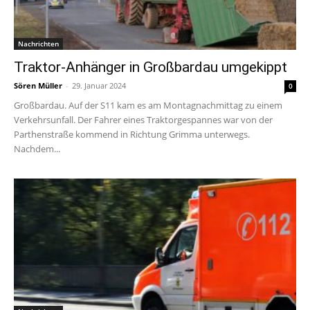
Nachrichten
Traktor-Anhänger in Großbardau umgekippt
Sören Müller
-
29. Januar 2024
0
Großbardau. Auf der S11 kam es am Montagnachmittag zu einem
Verkehrsunfall. Der Fahrer eines Traktorgespannes war von der
Parthenstraße kommend in Richtung Grimma unterwegs.
Nachdem...