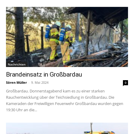
Nachrichten
Brandeinsatz in Großbardau
Sören Müller
-
9. Mai 2024
0
Großbardau. Donnerstagabend kam es zu einer starken
Rauchentwicklung über der Teichsiedlung in Großbardau. Die
Kameraden der Freiwilligen Feuerwehr Großbardau wurden gegen
19:30 Uhr an die...