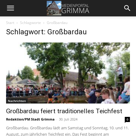
Start
Schlagworte
Großbardau
Schlagwort: Großbardau
Nachrichten
Großbardau feiert traditionelles Teichfest
Redaktion/PM Stadt Grimma
-
30. Juli 2024
0
Großbardau. Großbardau lädt am Samstag und Sonntag, 10. und 11.
August, zum jährlichen Teichfest ein. Das Fest beginnt am