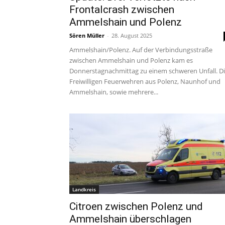
Frontalcrash zwischen
Ammelshain und Polenz
Sören Müller
-
28. August 2025
Ammelshain/Polenz. Auf der Verbindungsstraße
zwischen Ammelshain und Polenz kam es
Donnerstagnachmittag zu einem schweren Unfall. D
Freiwilligen Feuerwehren aus Polenz, Naunhof und
Ammelshain, sowie mehrere...
Landkreis
Citroen zwischen Polenz und
Ammelshain überschlagen