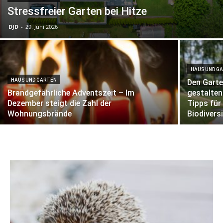
Stressfreier Garten bei Hitze
DJD
-
29. Juni 2026
HAUS UND G
HAUS UND GARTEN
Den Garte
Brandgefährliche Adventszeit – Im
gestalten
Dezember steigt die Zahl der
Tipps für
Wohnungsbrände
Biodivers