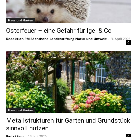
Haus und Garten
Osterfeuer – eine Gefahr für Igel & Co
Redaktion PM Sächsische Landesstiftung Natur und Umwelt
-
3. April 2026
0
Haus und Garten
Metallstrukturen für Garten und Grundstück
sinnvoll nutzen
Redaktion
-
13. Juli 2026
0