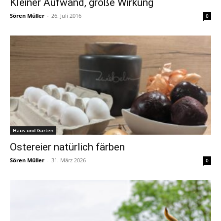
Kleiner Aufwand, große Wirkung
Sören Müller
-
26. Juli 2016
0
Haus und Garten
Ostereier natürlich färben
Sören Müller
-
31. März 2026
0