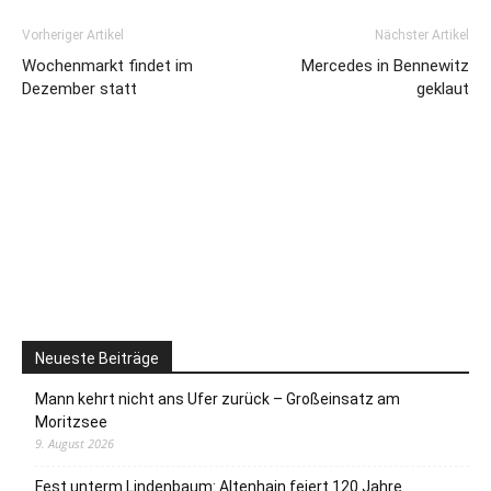
Vorheriger Artikel
Nächster Artikel
Wochenmarkt findet im
Mercedes in Bennewitz
Dezember statt
geklaut
Neueste Beiträge
Mann kehrt nicht ans Ufer zurück – Großeinsatz am
Moritzsee
9. August 2026
Fest unterm Lindenbaum: Altenhain feiert 120 Jahre