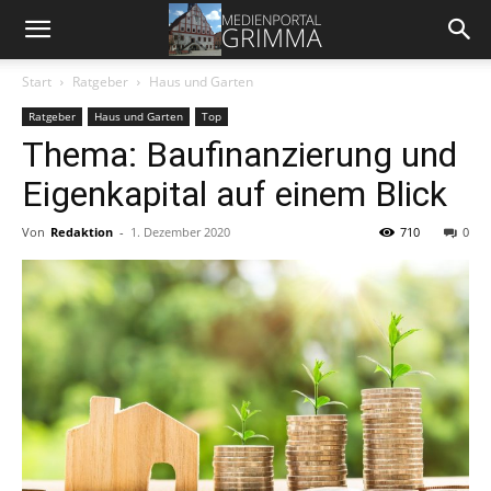
Start
Ratgeber
Haus und Garten
Ratgeber
Haus und Garten
Top
Thema: Baufinanzierung und
Eigenkapital auf einem Blick
Von
Redaktion
-
1. Dezember 2020
710
0