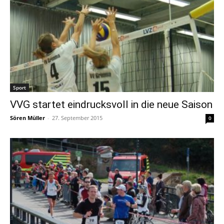
Sport
VVG startet eindrucksvoll in die neue Saison
Sören Müller
-
27. September 2015
0