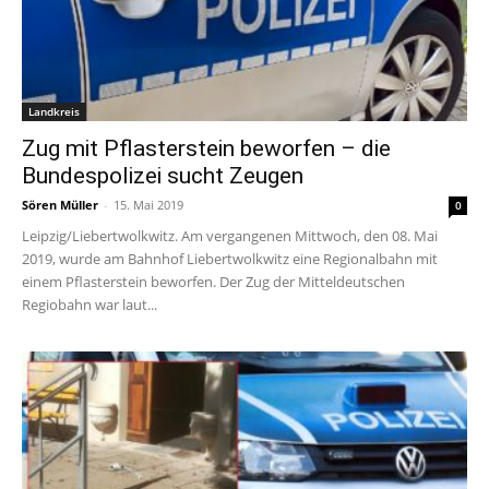
Landkreis
Zug mit Pflasterstein beworfen – die
Bundespolizei sucht Zeugen
Sören Müller
-
15. Mai 2019
0
Leipzig/Liebertwolkwitz. Am vergangenen Mittwoch, den 08. Mai
2019, wurde am Bahnhof Liebertwolkwitz eine Regionalbahn mit
einem Pflasterstein beworfen. Der Zug der Mitteldeutschen
Regiobahn war laut...