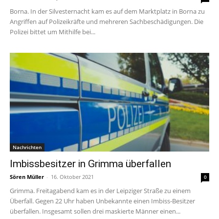
Borna. In der Silvesternacht kam es auf dem Marktplatz in Borna zu
Angriffen auf Polizeikräfte und mehreren Sachbeschädigungen. Die
Polizei bittet um Mithilfe bei...
Nachrichten
Imbissbesitzer in Grimma überfallen
Sören Müller
-
16. Oktober 2021
0
Grimma. Freitagabend kam es in der Leipziger Straße zu einem
Überfall. Gegen 22 Uhr haben Unbekannte einen Imbiss-Besitzer
überfallen. Insgesamt sollen drei maskierte Männer einen...