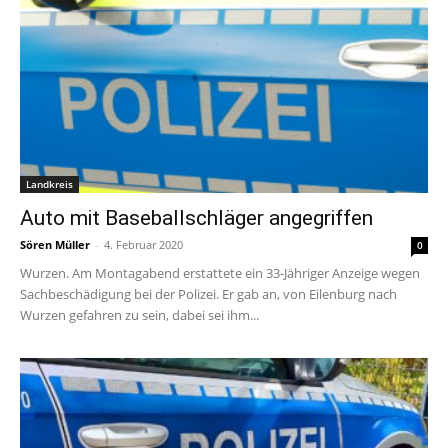
Landkreis
Auto mit Baseballschläger angegriffen
Sören Müller
-
4. Februar 2020
0
Wurzen. Am Montagabend erstattete ein 33-Jähriger Anzeige wegen
Sachbeschädigung bei der Polizei. Er gab an, von Eilenburg nach
Wurzen gefahren zu sein, dabei sei ihm...