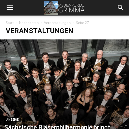
Start
Nachrichten
Veranstaltungen
Seite 27
VERANSTALTUNGEN
ANZEIGE
Sächsische Bläserphilharmonie bringt