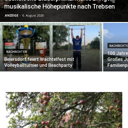
musikalische Höhepunkte nach Trebsen
ANZEIGE
-
6. August 2026
NACHRICHT
NACHRICHTEN
100 Jahr
Beiersdorf feiert Wachtelfest mit
Großes Ju
Volleyballturnier und Beachparty
Familien