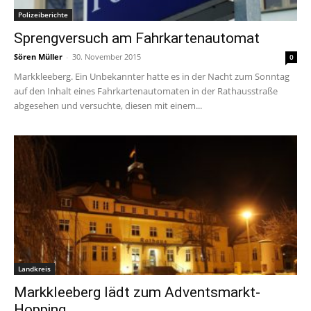
Polizeiberichte
Sprengversuch am Fahrkartenautomat
Sören Müller
-
30. November 2015
0
Markkleeberg. Ein Unbekannter hatte es in der Nacht zum Sonntag
auf den Inhalt eines Fahrkartenautomaten in der Rathausstraße
abgesehen und versuchte, diesen mit einem...
Landkreis
Markkleeberg lädt zum Adventsmarkt-
Hopping