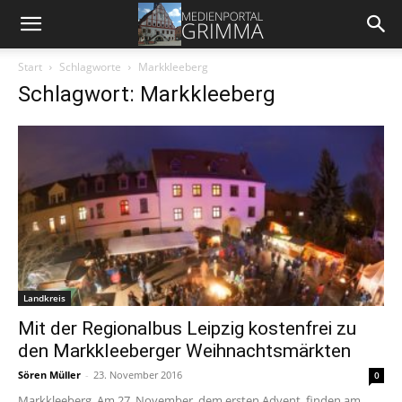
Start
Schlagworte
Markkleeberg
Schlagwort: Markkleeberg
Landkreis
Mit der Regionalbus Leipzig kostenfrei zu
den Markkleeberger Weihnachtsmärkten
Sören Müller
-
23. November 2016
0
Markkleeberg. Am 27. November, dem ersten Advent, finden am