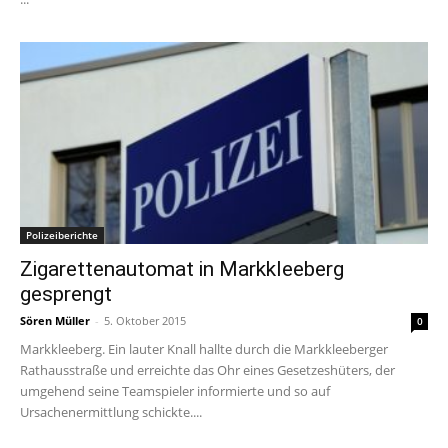
Polizeiberichte
Zigarettenautomat in Markkleeberg
gesprengt
Sören Müller
-
5. Oktober 2015
0
Markkleeberg. Ein lauter Knall hallte durch die Markkleeberger
Rathausstraße und erreichte das Ohr eines Gesetzeshüters, der
umgehend seine Teamspieler informierte und so auf
Ursachenermittlung schickte....