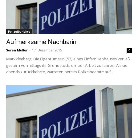
Polizeiberichte
Aufmerksame Nachbarin
Sören Müller
-
17. Dezember 2015
0
Markkleeberg. Die Eigentümerin (57) eines Einfamilienhauses verließ
gestern vormittags ihr Grundstück, um zur Arbeit zu fahren. Als sie
abends zurückkehrte, warteten bereits Polizeibeamte auf...