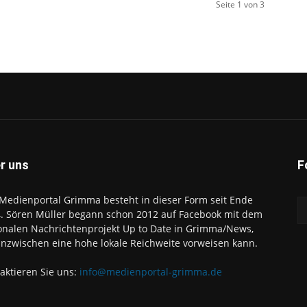
Seite 1 von 3
r uns
F
Medienportal Grimma besteht in dieser Form seit Ende
. Sören Müller begann schon 2012 auf Facebook mit dem
onalen Nachrichtenprojekt Up to Date in Grimma/News,
inzwischen eine hohe lokale Reichweite vorweisen kann.
aktieren Sie uns:
info@medienportal-grimma.de