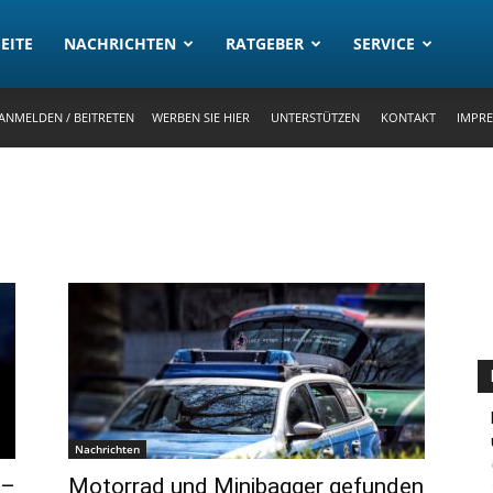
rtal
EITE
NACHRICHTEN
RATGEBER
SERVICE
ANMELDEN / BEITRETEN
WERBEN SIE HIER
UNTERSTÜTZEN
KONTAKT
IMPR
Nachrichten
 –
Motorrad und Minibagger gefunden