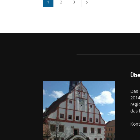
1
2
3
Übe
Das 
2014
regi
das 
Kont