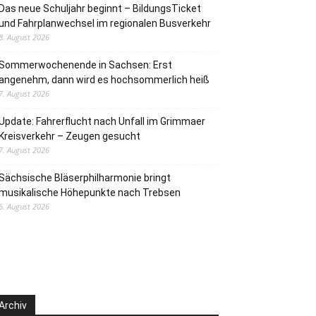
Das neue Schuljahr beginnt – BildungsTicket
und Fahrplanwechsel im regionalen Busverkehr
8. August 2026
Sommerwochenende in Sachsen: Erst
angenehm, dann wird es hochsommerlich heiß
7. August 2026
Update: Fahrerflucht nach Unfall im Grimmaer
Kreisverkehr – Zeugen gesucht
7. August 2026
Sächsische Bläserphilharmonie bringt
musikalische Höhepunkte nach Trebsen
6. August 2026
Archiv