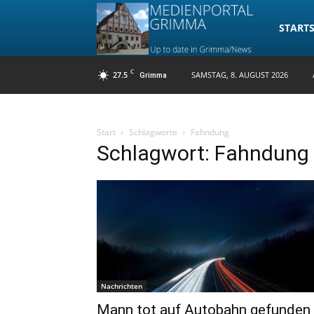
Medienpo
STARTS
C
27.5
SAMSTAG, 8. AUGUST 2026
Grimma
Grimma
Start
Schlagworte
Fahndung
Schlagwort: Fahndung
Nachrichten
Mann tot auf Autobahn gefunden