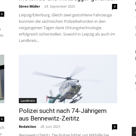
Sören Müller
-
24. September 2025
0
0
Leipzig/Eilenburg. Gleich zwei gestohlene Fahrzeuge
konnten die sächsischen Polizeibehörden in den
vergangenen Tagen dank Ortungstechnologie
n
erfolgreich sicherstellen. Sowohl in Leipzig als auch im
en
Landkreis...
Landkreis
Polizei sucht nach 74-Jährigem
aus Bennewitz-Zeititz
0
Redaktion
-
28. Juni 2023
0
ach
r
Bennewitz/Zeititz. Die Polizei bittet um Mithilfe bei