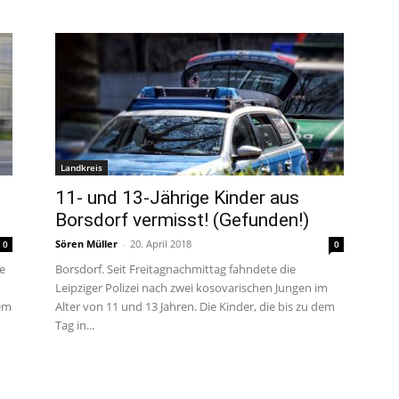
Landkreis
11- und 13-Jährige Kinder aus
Borsdorf vermisst! (Gefunden!)
Sören Müller
-
20. April 2018
0
0
ge
Borsdorf. Seit Freitagnachmittag fahndete die
Leipziger Polizei nach zwei kosovarischen Jungen im
em
Alter von 11 und 13 Jahren. Die Kinder, die bis zu dem
Tag in...