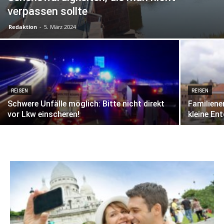
verpassen sollte
Redaktion
-
5. März 2024
REISEN
REISEN
Schwere Unfälle möglich: Bitte nicht direkt
Familiene
vor Lkw einscheren!
kleine En