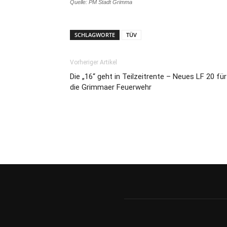
Quelle: PM Stadt Grimma
SCHLAGWORTE
TÜV
Vorheriger Artikel
Die „16“ geht in Teilzeitrente – Neues LF 20 für
die Grimmaer Feuerwehr