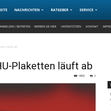
rtal
EITE
NACHRICHTEN
RATGEBER
SERVICE
ANMELDEN / BEITRETEN
WERBEN SIE HIER
UNTERSTÜTZEN
KONTAKT
IMPR
tten läuft ab
HU-Plaketten läuft ab
1853
0