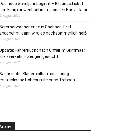
Das neue Schuljahr beginnt – BildungsTicket
und Fahrplanwechsel im regionalen Busverkehr
8. August 2026
Sommerwochenende in Sachsen: Erst
angenehm, dann wird es hochsommerlich heiß
7. August 2026
Update: Fahrerflucht nach Unfall im Grimmaer
Kreisverkehr – Zeugen gesucht
7. August 2026
Sächsische Bläserphilharmonie bringt
musikalische Höhepunkte nach Trebsen
6. August 2026
Archiv