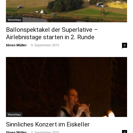
Vorschau
Ballonspektakel der Superlative –
Airlebnistage starten in 2. Runde
Sören Müller
-
9. September 2015
0
Vorschau
Sinnliches Konzert im Eiskeller
Sören Müller
-
2. September 2015
0