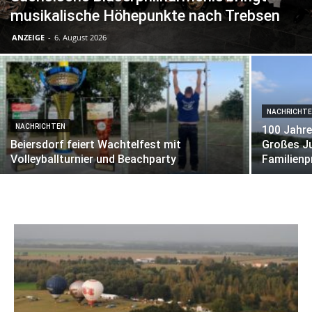
musikalische Höhepunkte nach Trebsen
ANZEIGE
-
6. August 2026
NACHRICHT
NACHRICHTEN
100 Jahr
Beiersdorf feiert Wachtelfest mit
Großes Ju
Volleyballturnier und Beachparty
Familien