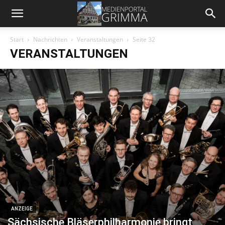
Start
Nachrichten
Veranstaltungen
Seite 32
VERANSTALTUNGEN
ANZEIGE
Sächsische Bläserphilharmonie bringt