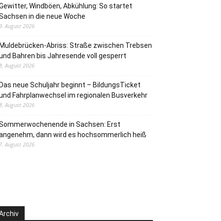
Gewitter, Windböen, Abkühlung: So startet
Sachsen in die neue Woche
9. August 2026
Muldebrücken-Abriss: Straße zwischen Trebsen
und Bahren bis Jahresende voll gesperrt
8. August 2026
Das neue Schuljahr beginnt – BildungsTicket
und Fahrplanwechsel im regionalen Busverkehr
8. August 2026
Sommerwochenende in Sachsen: Erst
angenehm, dann wird es hochsommerlich heiß
7. August 2026
Archiv