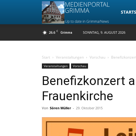
Medienpo
STARTS
C
26.6
SONNTAG, 9. AUGUST 2026
Grimma
Grimma
Start
Veranstaltungen
Vorschau
Benefizkonzer
Veranstaltungen
Vorschau
Benefizkonzert 
Frauenkirche
Von
Sören Müller
-
29. Oktober 2015