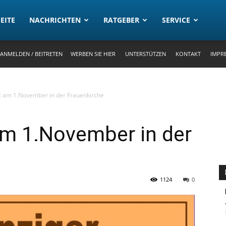
rtal
EITE
NACHRICHTEN
RATGEBER
SERVICE
ANMELDEN / BEITRETEN
WERBEN SIE HIER
UNTERSTÜTZEN
KONTAKT
IMPR
t am 1.November in der Frauenkirche
am 1.November in der
1124
0