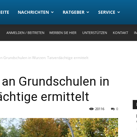
rtal
EITE
NACHRICHTEN
RATGEBER
SERVICE
ANMELDEN / BEITRETEN
WERBEN SIE HIER
UNTERSTÜTZEN
KONTAKT
I
 Grundschulen in Wurzen: Tatverdächtige ermittelt
an Grundschulen in
chtige ermittelt
20116
0