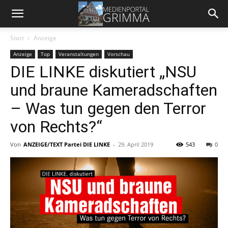
Start
Anzeige
Anzeige
Top
Veranstaltungen
Vorschau
DIE LINKE diskutiert „NSU
und braune Kameradschaften
– Was tun gegen den Terror
von Rechts?“
Von
ANZEIGE/TEXT Partei DIE LINKE
-
29. April 2019
543
0