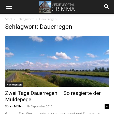
Start
Schlagworte
Dauerregen
Schlagwort: Dauerregen
Nachrichten
Zwei Tage Dauerregen – So reagierte der
Muldepegel
Sören Müller
-
19. September 2016
0
Grimma. Das Wochenende war sehr verregnet und läutete den