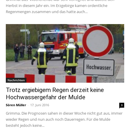
Herbst in diesem Jahr ein. Im Erzgebirge kamen ordentliche
Regenmengen zusammen und das hatte auch...
Nachrichten
Trotz ergiebigem Regen derzeit keine
Hochwassergefahr der Mulde
Sören Müller
-
17. Juni 2016
0
Grimma. Die Prognosen sahen in dieser Woche nicht gut aus, immer
wieder Regen und nun auch noch Dauerregen. Für die Mulde
besteht jedoch keine...