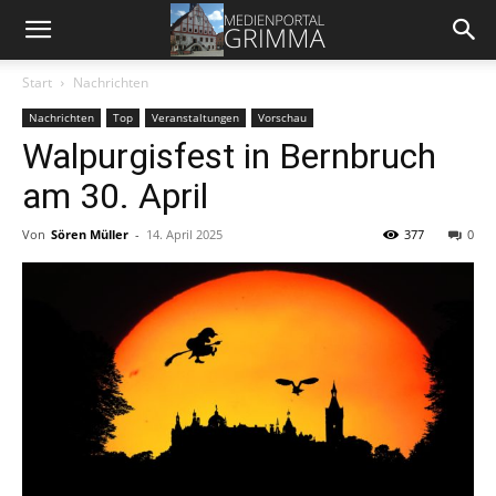
Start
Nachrichten
Nachrichten
Top
Veranstaltungen
Vorschau
Walpurgisfest in Bernbruch
am 30. April
Von
Sören Müller
-
14. April 2025
377
0