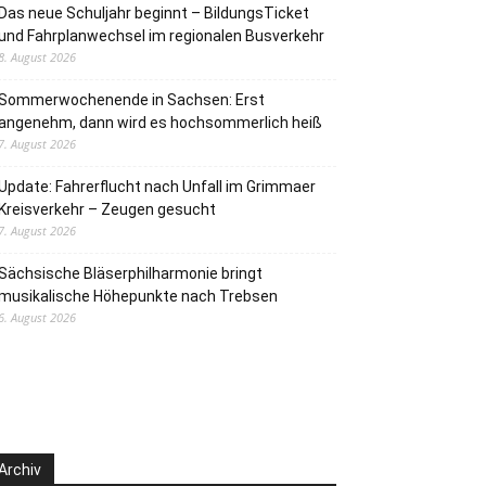
Das neue Schuljahr beginnt – BildungsTicket
und Fahrplanwechsel im regionalen Busverkehr
8. August 2026
Sommerwochenende in Sachsen: Erst
angenehm, dann wird es hochsommerlich heiß
7. August 2026
Update: Fahrerflucht nach Unfall im Grimmaer
Kreisverkehr – Zeugen gesucht
7. August 2026
Sächsische Bläserphilharmonie bringt
musikalische Höhepunkte nach Trebsen
6. August 2026
Archiv