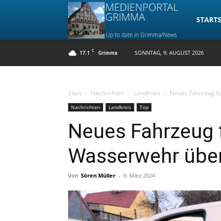
Medienpo
STARTS
C
17.1
SONNTAG, 9. AUGUST 2026
Grimma
Grimma
Start
Nachrichten
Landkreis
Neues Fahrzeug f
Nachrichten
Landkreis
Top
Neues Fahrzeug 
Wasserwehr übe
Von
Sören Müller
-
9. März 2024