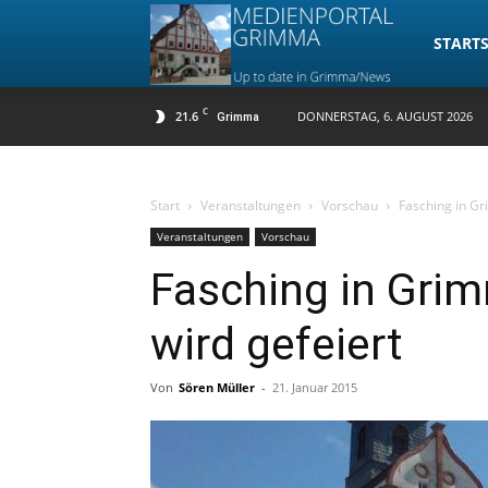
Medienpo
STARTS
C
21.6
DONNERSTAG, 6. AUGUST 2026
Grimma
Grimma
Start
Veranstaltungen
Vorschau
Fasching in G
Veranstaltungen
Vorschau
Fasching in Gri
wird gefeiert
Von
Sören Müller
-
21. Januar 2015