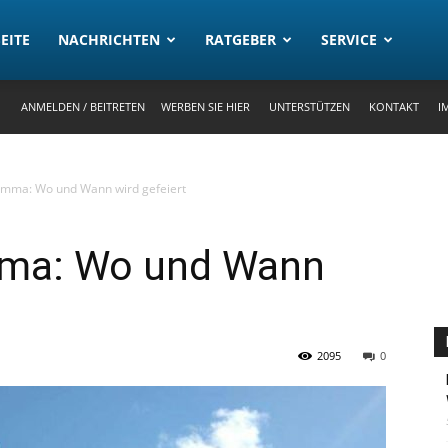
rtal
EITE
NACHRICHTEN
RATGEBER
SERVICE
ANMELDEN / BEITRETEN
WERBEN SIE HIER
UNTERSTÜTZEN
KONTAKT
I
rimma: Wo und Wann wird gefeiert
mma: Wo und Wann
2095
0