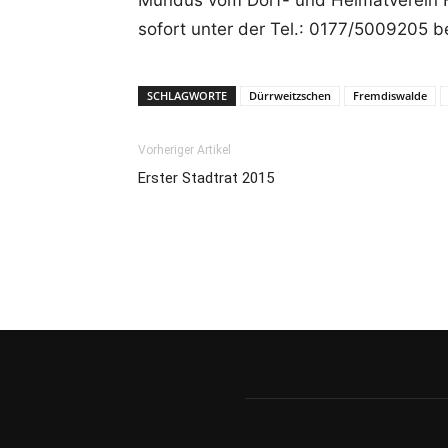
Mundus vom Dorf- und Heimatverein Fr
sofort unter der Tel.: 0177/5009205 b
SCHLAGWORTE
Dürrweitzschen
Fremdiswalde
Vorheriger Artikel
Erster Stadtrat 2015