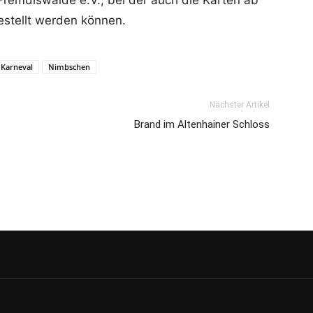
emdiswalde e.V., bei der auch die Karten ab
estellt werden können.
Karneval
Nimbschen
Nächster Artikel
Brand im Altenhainer Schloss