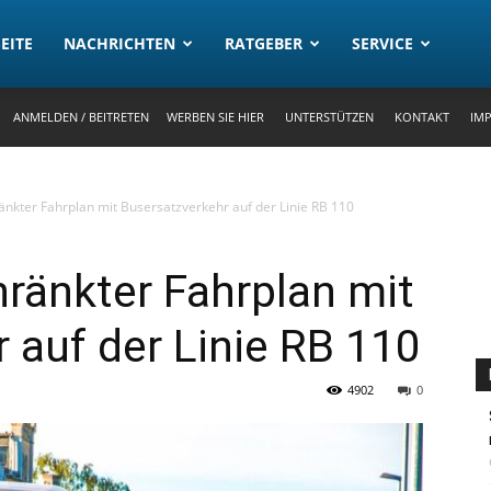
rtal
EITE
NACHRICHTEN
RATGEBER
SERVICE
ANMELDEN / BEITRETEN
WERBEN SIE HIER
UNTERSTÜTZEN
KONTAKT
IM
nkter Fahrplan mit Busersatzverkehr auf der Linie RB 110
ränkter Fahrplan mit
 auf der Linie RB 110
4902
0