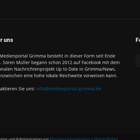
r uns
F
Medienportal Grimma besteht in dieser Form seit Ende
. Sören Müller begann schon 2012 auf Facebook mit dem
onalen Nachrichtenprojekt Up to Date in Grimma/News,
inzwischen eine hohe lokale Reichweite vorweisen kann.
aktieren Sie uns:
info@medienportal-grimma.de
sting und Administration von
Marolynx Internetservice Martin Rother