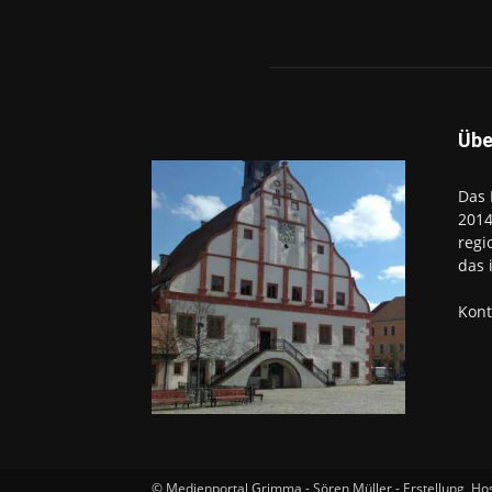
Übe
Das 
2014
regi
das 
Kont
© Medienportal Grimma - Sören Müller - Erstellung, Ho