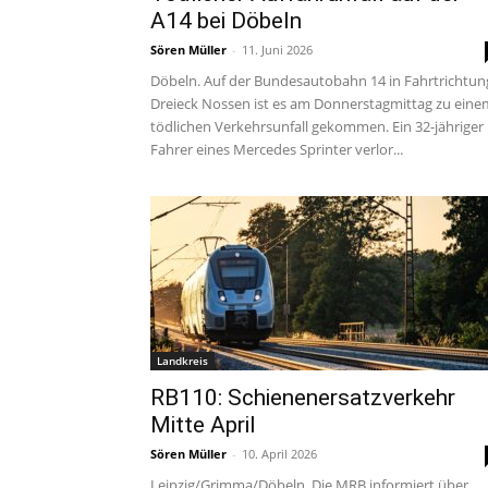
A14 bei Döbeln
Sören Müller
-
11. Juni 2026
Döbeln. Auf der Bundesautobahn 14 in Fahrtrichtun
Dreieck Nossen ist es am Donnerstagmittag zu eine
tödlichen Verkehrsunfall gekommen. Ein 32-jähriger
Fahrer eines Mercedes Sprinter verlor...
Landkreis
RB110: Schienenersatzverkehr
Mitte April
Sören Müller
-
10. April 2026
Leipzig/Grimma/Döbeln. Die MRB informiert über