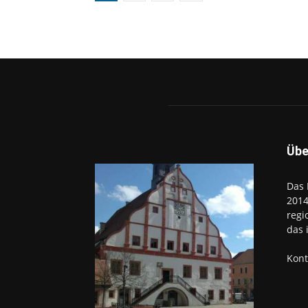
Übe
Das 
2014
regi
das 
Kont