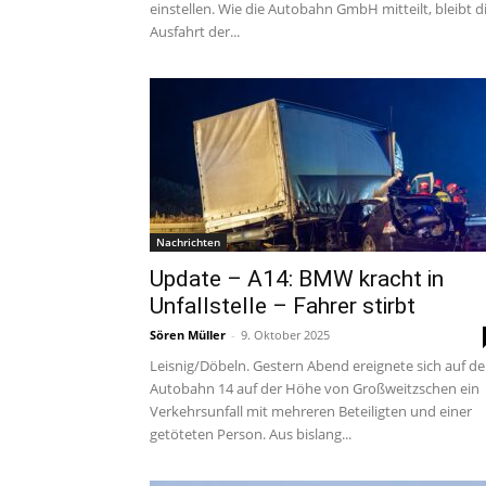
einstellen. Wie die Autobahn GmbH mitteilt, bleibt d
Ausfahrt der...
Nachrichten
Update – A14: BMW kracht in
Unfallstelle – Fahrer stirbt
Sören Müller
-
9. Oktober 2025
Leisnig/Döbeln. Gestern Abend ereignete sich auf de
Autobahn 14 auf der Höhe von Großweitzschen ein
Verkehrsunfall mit mehreren Beteiligten und einer
getöteten Person. Aus bislang...