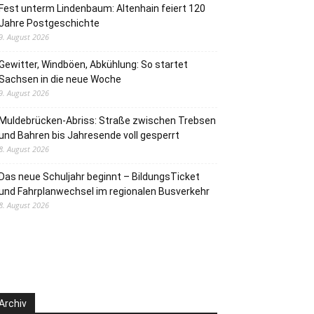
Fest unterm Lindenbaum: Altenhain feiert 120
Jahre Postgeschichte
9. August 2026
Gewitter, Windböen, Abkühlung: So startet
Sachsen in die neue Woche
9. August 2026
Muldebrücken-Abriss: Straße zwischen Trebsen
und Bahren bis Jahresende voll gesperrt
8. August 2026
Das neue Schuljahr beginnt – BildungsTicket
und Fahrplanwechsel im regionalen Busverkehr
8. August 2026
Archiv