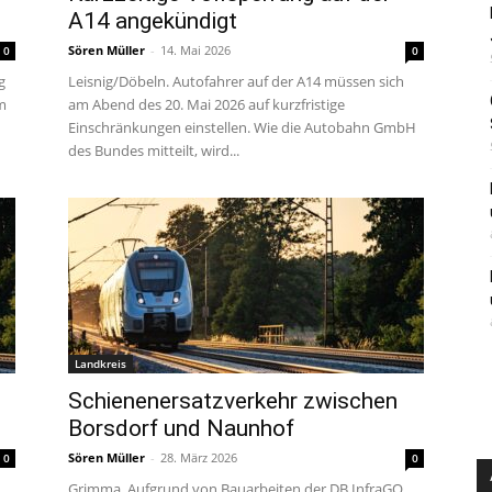
A14 angekündigt
Sören Müller
-
14. Mai 2026
0
0
g
Leisnig/Döbeln. Autofahrer auf der A14 müssen sich
m
am Abend des 20. Mai 2026 auf kurzfristige
Einschränkungen einstellen. Wie die Autobahn GmbH
des Bundes mitteilt, wird...
Landkreis
Schienenersatzverkehr zwischen
Borsdorf und Naunhof
Sören Müller
-
28. März 2026
0
0
Grimma. Aufgrund von Bauarbeiten der DB InfraGO