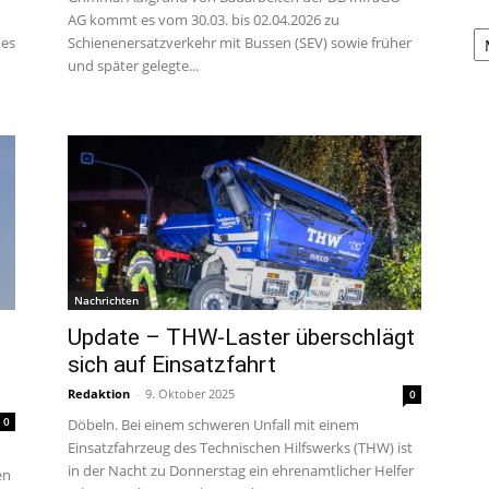
AG kommt es vom 30.03. bis 02.04.2026 zu
A
 es
Schienenersatzverkehr mit Bussen (SEV) sowie früher
und später gelegte...
Nachrichten
Update – THW-Laster überschlägt
sich auf Einsatzfahrt
Redaktion
-
9. Oktober 2025
0
0
Döbeln. Bei einem schweren Unfall mit einem
Einsatzfahrzeug des Technischen Hilfswerks (THW) ist
in der Nacht zu Donnerstag ein ehrenamtlicher Helfer
en