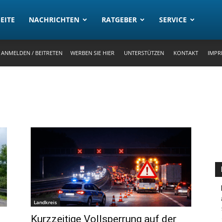
rtal
EITE
NACHRICHTEN
RATGEBER
SERVICE
ANMELDEN / BEITRETEN
WERBEN SIE HIER
UNTERSTÜTZEN
KONTAKT
IMPR
Landkreis
Kurzzeitige Vollsperrung auf der