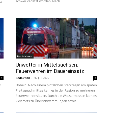
schwer verletzt worden. Nach...
ie
Nachrichten
Unwetter in Mittelsachsen:
Feuerwehren im Dauereinsatz
Redaktion
-
26. Juli 2025
0
0
r
Döbeln. Nach einem plötzlichen Starkregen am späten
Freitagnachmittag kam es in der Region zu mehreren
Feuerwehreinsätzen. Durch die Wassermassen kam es
vielerorts zu Überschwemmungen sowie...