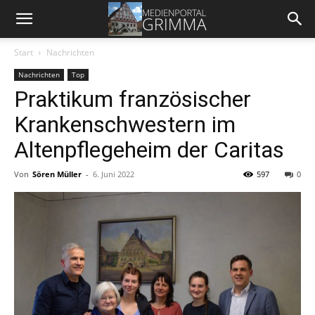
Start
Nachrichten
Nachrichten
Top
Praktikum französischer
Krankenschwestern im
Altenpflegeheim der Caritas
Von
Sören Müller
-
6. Juni 2022
597
0