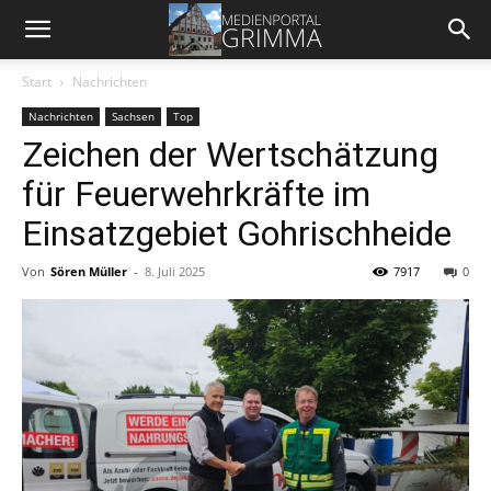
Start
Nachrichten
Nachrichten
Sachsen
Top
Zeichen der Wertschätzung
für Feuerwehrkräfte im
Einsatzgebiet Gohrischheide
Von
Sören Müller
-
8. Juli 2025
7917
0