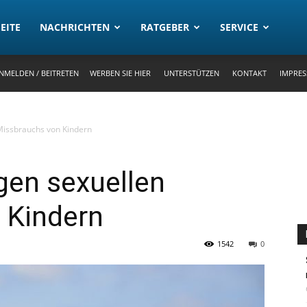
rtal
EITE
NACHRICHTEN
RATGEBER
SERVICE
NMELDEN / BEITRETEN
WERBEN SIE HIER
UNTERSTÜTZEN
KONTAKT
IMPRE
Missbrauchs von Kindern
gen sexuellen
 Kindern
1542
0