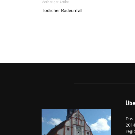
Vorheriger Artikel
Tödlicher Badeunfall
Übe
Das 
2014
regi