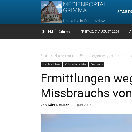
Medienpo
STARTS
C
14.3
FREITAG, 7. AUGUST 2026
A
Grimma
Grimma
Start
Nachrichten
Ermittlungen wegen sexuellen 
Nachrichten
Polizeiberichte
Sachsen
Ermittlungen we
Missbrauchs von
Von
Sören Müller
-
6. Juni 2022