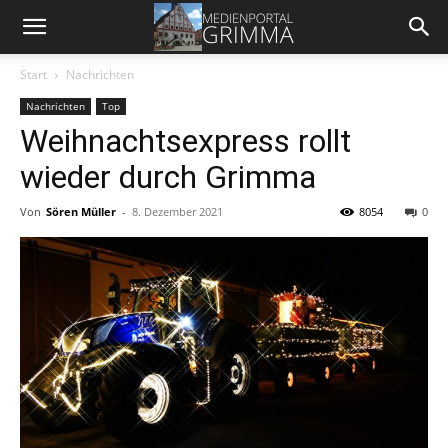
Start
Nachrichten
Nachrichten
Top
Weihnachtsexpress rollt
wieder durch Grimma
Von
Sören Müller
-
8. Dezember 2021
8054
0