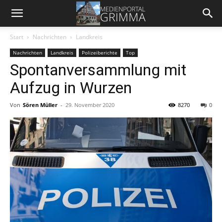
Start
Nachrichten
Landkreis
Nachrichten
Landkreis
Polizeiberichte
Top
Spontanversammlung mit
Aufzug in Wurzen
Von
Sören Müller
-
29. November 2020
8270
0