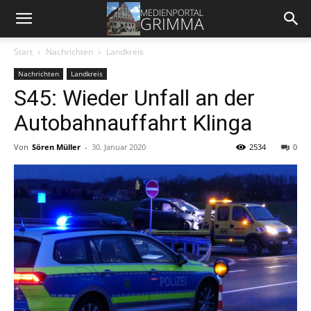
Start
Nachrichten
Landkreis
Nachrichten
Landkreis
S45: Wieder Unfall an der
Autobahnauffahrt Klinga
Von
Sören Müller
-
30. Januar 2020
2534
0