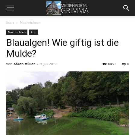
Start
Nachrichten
Nachrichten
Top
Blaualgen! Wie giftig ist die
Mulde?
Von
Sören Müller
-
9. Juli 2019
6450
0