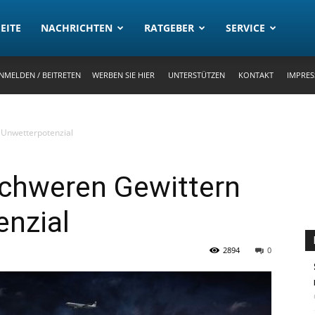
rtal
EITE
NACHRICHTEN
RATGEBER
SERVICE
NMELDEN / BEITRETEN
WERBEN SIE HIER
UNTERSTÜTZEN
KONTAKT
IMPRE
 Unwetterpotenzial
chweren Gewittern
enzial
2894
0