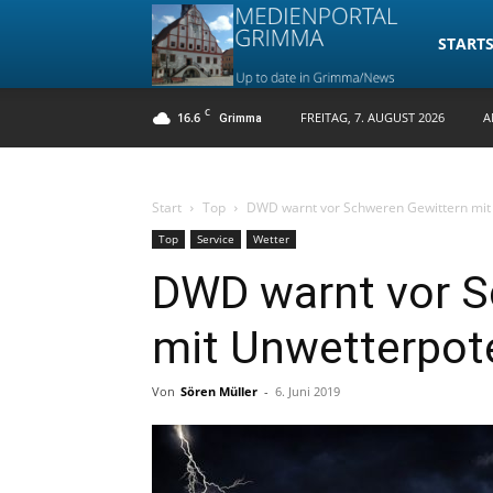
Medienpo
STARTS
C
16.6
FREITAG, 7. AUGUST 2026
A
Grimma
Grimma
Start
Top
DWD warnt vor Schweren Gewittern mit
Top
Service
Wetter
DWD warnt vor S
mit Unwetterpot
Von
Sören Müller
-
6. Juni 2019