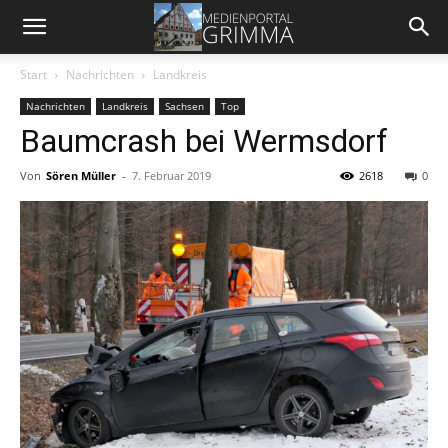
Start
Nachrichten
Landkreis
Nachrichten
Landkreis
Sachsen
Top
Baumcrash bei Wermsdorf
Von
Sören Müller
-
7. Februar 2019
2618
0