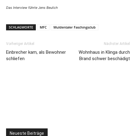
Das Interview führte Jens Beulich
SCHLAGWORTE
MFC
Muldentaler Faschingsclub
Vorheriger Artikel
Nächster Artikel
Einbrecher kam, als Bewohner
Wohnhaus in Klinga durch
schliefen
Brand schwer beschädigt
Neueste Beiträge