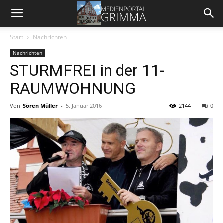
Start
Nachrichten
Nachrichten
STURMFREI in der 11-
RAUMWOHNUNG
Von
Sören Müller
-
5. Januar 2016
2144
0