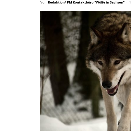
Von
Redaktion/ PM Kontaktbüro "Wölfe in Sachsen"
-
1