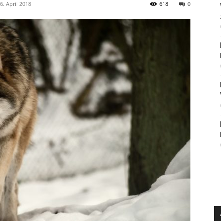
6. April 2018
618
0