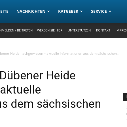
rtal
EITE
NACHRICHTEN
RATGEBER
SERVICE
NMELDEN / BEITRETEN
WERBEN SIE HIER
UNTERSTÜTZEN
KONTAKT
IMPRE
übener Heide nachgewiesen – aktuelle Informationen aus dem sächsischen...
 Dübener Heide
aktuelle
us dem sächsischen