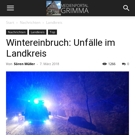
Start
Nachrichten
Landkreis
Nachrichten
Landkreis
Top
Wintereinbruch: Unfälle im
Landkreis
Von
Sören Müller
-
7. März 2018
1266
0