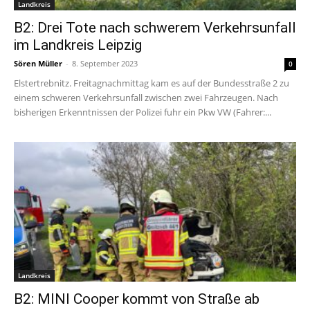
Landkreis
B2: Drei Tote nach schwerem Verkehrsunfall
im Landkreis Leipzig
Sören Müller
-
8. September 2023
0
Elstertrebnitz. Freitagnachmittag kam es auf der Bundesstraße 2 zu
einem schweren Verkehrsunfall zwischen zwei Fahrzeugen. Nach
bisherigen Erkenntnissen der Polizei fuhr ein Pkw VW (Fahrer:...
Landkreis
B2: MINI Cooper kommt von Straße ab