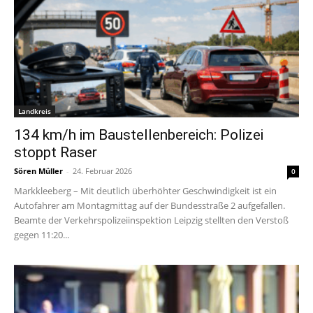
Landkreis
134 km/h im Baustellenbereich: Polizei
stoppt Raser
Sören Müller
-
24. Februar 2026
0
Markkleeberg – Mit deutlich überhöhter Geschwindigkeit ist ein
Autofahrer am Montagmittag auf der Bundesstraße 2 aufgefallen.
Beamte der Verkehrspolizeiinspektion Leipzig stellten den Verstoß
gegen 11:20...