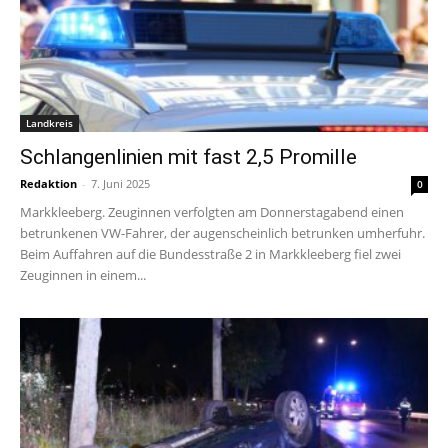
Landkreis
Schlangenlinien mit fast 2,5 Promille
Redaktion
-
7. Juni 2025
0
Markkleeberg. Zeuginnen verfolgten am Donnerstagabend einen
betrunkenen VW-Fahrer, der augenscheinlich betrunken umherfuhr.
Beim Auffahren auf die Bundesstraße 2 in Markkleeberg fiel zwei
Zeuginnen in einem...