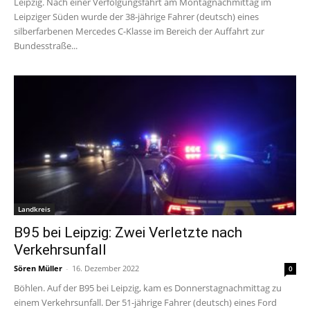
Leipzig. Nach einer Verfolgungsfahrt am Montagnachmittag im
Leipziger Süden wurde der 38-jährige Fahrer (deutsch) eines
silberfarbenen Mercedes C-Klasse im Bereich der Auffahrt zur
Bundesstraße...
Landkreis
B95 bei Leipzig: Zwei Verletzte nach
Verkehrsunfall
Sören Müller
-
16. Dezember 2022
0
Böhlen. Auf der B95 bei Leipzig, kam es Donnerstagnachmittag zu
einem Verkehrsunfall. Der 51-jährige Fahrer (deutsch) eines Ford