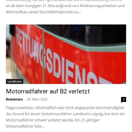
es ab dem morgigen 21. Mai aufgrund von Markierungsarbeiten und
dem Aufbau neuer Durchfahrtsportale zu...
Landkreis
Motorradfahrer auf B2 verletzt
Redaktion
-
29. März 2026
0
Pegau/zwenkau. Mutmaßlich war nicht angepasste Geschwindigkeit
der Grund für einen Verkehrsunfall im Landkreis Leipzig, bei dem ein
Motorradfahrer schwer verletzt wurde. Ein 21-jähriger
Motorradfahrer fuhr...