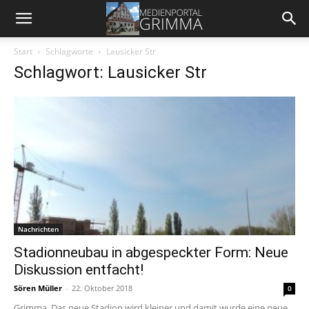
Start
Schlagworte
Lausicker Str
Schlagwort: Lausicker Str
Nachrichten
Stadionneubau in abgespeckter Form: Neue
Diskussion entfacht!
Sören Müller
-
22. Oktober 2018
0
Grimma. Das neue Stadion wird kleiner und damit wurde eine neue