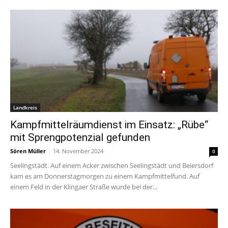
Landkreis
Kampfmittelräumdienst im Einsatz: „Rübe“
mit Sprengpotenzial gefunden
Sören Müller
-
14. November 2024
0
Seelingstädt. Auf einem Acker zwischen Seelingstädt und Beiersdorf
kam es am Donnerstagmorgen zu einem Kampfmittelfund. Auf
einem Feld in der Klingaer Straße wurde bei der...