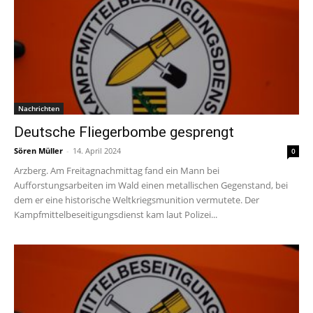
Nachrichten
Deutsche Fliegerbombe gesprengt
Sören Müller
-
14. April 2024
0
Arzberg. Am Freitagnachmittag fand ein Mann bei
Aufforstungsarbeiten im Wald einen metallischen Gegenstand, bei
dem er eine historische Weltkriegsmunition vermutete. Der
Kampfmittelbeseitigungsdienst kam laut Polizei...