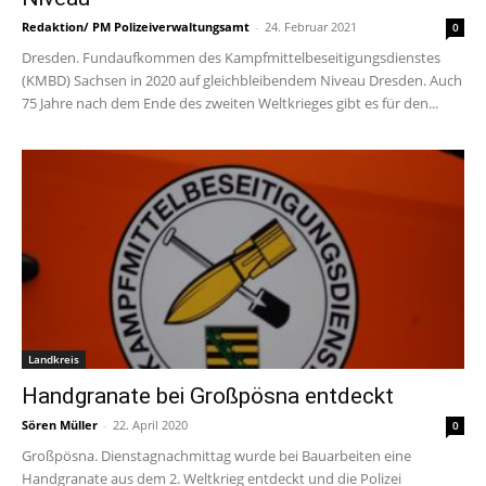
Redaktion/ PM Polizeiverwaltungsamt
-
24. Februar 2021
0
Dresden. Fundaufkommen des Kampfmittelbeseitigungsdienstes
(KMBD) Sachsen in 2020 auf gleichbleibendem Niveau Dresden. Auch
75 Jahre nach dem Ende des zweiten Weltkrieges gibt es für den...
Landkreis
Handgranate bei Großpösna entdeckt
Sören Müller
-
22. April 2020
0
Großpösna. Dienstagnachmittag wurde bei Bauarbeiten eine
Handgranate aus dem 2. Weltkrieg entdeckt und die Polizei