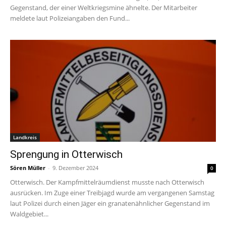
Gegenstand, der einer Weltkriegsmine ähnelte. Der Mitarbeiter
meldete laut Polizeiangaben den Fund...
Landkreis
Sprengung in Otterwisch
Sören Müller
-
9. Dezember 2024
0
Otterwisch. Der Kampfmittelräumdienst musste nach Otterwisch
ausrücken. Im Zuge einer Treibjagd wurde am vergangenen Samstag
laut Polizei durch einen Jäger ein granatenähnlicher Gegenstand im
Waldgebiet...