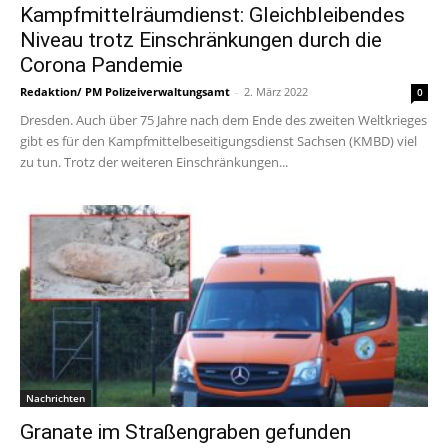
Kampfmittelräumdienst: Gleichbleibendes
Niveau trotz Einschränkungen durch die
Corona Pandemie
Redaktion/ PM Polizeiverwaltungsamt
-
2. März 2022
0
Dresden. Auch über 75 Jahre nach dem Ende des zweiten Weltkrieges
gibt es für den Kampfmittelbeseitigungsdienst Sachsen (KMBD) viel
zu tun. Trotz der weiteren Einschränkungen...
Nachrichten
Granate im Straßengraben gefunden