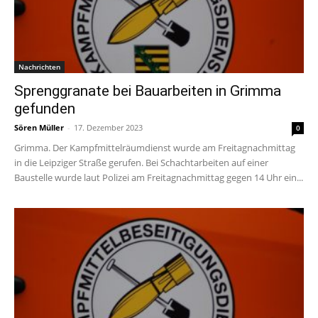
Nachrichten
Sprenggranate bei Bauarbeiten in Grimma
gefunden
Sören Müller
-
17. Dezember 2023
0
Grimma. Der Kampfmittelräumdienst wurde am Freitagnachmittag
in die Leipziger Straße gerufen. Bei Schachtarbeiten auf einer
Baustelle wurde laut Polizei am Freitagnachmittag gegen 14 Uhr ein...