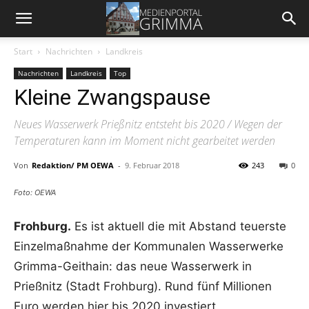
Start
Nachrichten
Landkreis
Nachrichten
Landkreis
Top
Kleine Zwangspause
Neues Wasserwerk Prießnitz entsteht bis 2020 / Wegen der
Temperaturen kann im Moment nicht gearbeitet werden
Von
Redaktion/ PM OEWA
-
9. Februar 2018
243
0
Foto: OEWA
Frohburg.
Es ist aktuell die mit Abstand teuerste
Einzelmaßnahme der Kommunalen Wasserwerke
Grimma-Geithain: das neue Wasserwerk in
Prießnitz (Stadt Frohburg). Rund fünf Millionen
Euro werden hier bis 2020 investiert.