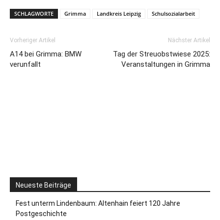
SCHLAGWORTE
Grimma
Landkreis Leipzig
Schulsozialarbeit
Vorheriger Artikel
Nächster Artikel
A14 bei Grimma: BMW
Tag der Streuobstwiese 2025:
verunfallt
Veranstaltungen in Grimma
Neueste Beiträge
Fest unterm Lindenbaum: Altenhain feiert 120 Jahre
Postgeschichte