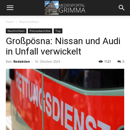
Start
Nachrichten
Nachrichten
Polizeiberichte
Top
Großpösna: Nissan und Audi
in Unfall verwickelt
Von
Redaktion
-
16. Oktober 2024
1121
0