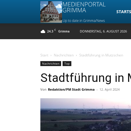
Medienpo
STARTS
C
24.3
DONNERSTAG, 6. AUGUST 2026
Grimma
Grimma
Start
Nachrichten
Stadtführung in Mutzschen
Nachrichten
Top
Stadtführung in
Von
Redaktion/PM Stadt Grimma
-
12. April 2024