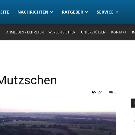
rtal
EITE
NACHRICHTEN
RATGEBER
SERVICE
ANMELDEN / BEITRETEN
WERBEN SIE HIER
UNTERSTÜTZEN
KONTAKT
I
 Mutzschen
551
0