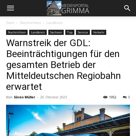
Start
Nachrichten
Landkreis
Nachrichten
Landkreis
Sachsen
Top
Service
Verkehr
Warnstreik der GDL:
Beeinträchtigungen für den
gesamten Betrieb der
Mitteldeutschen Regiobahn
erwartet
Von
Sören Müller
-
20. Oktober 2023
1052
0